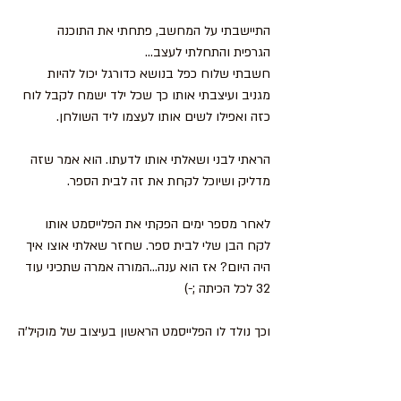
התיישבתי על המחשב, פתחתי את התוכנה 
הגרפית והתחלתי לעצב... 
חשבתי שלוח כפל בנושא כדורגל יכול להיות 
מגניב ועיצבתי אותו כך שכל ילד ישמח לקבל לוח 
כזה ואפילו לשים אותו לעצמו ליד השולחן. 
הראתי לבני ושאלתי אותו לדעתו. הוא אמר שזה 
מדליק ושיוכל לקחת את זה לבית הספר. 
לאחר מספר ימים הפקתי את הפלייסמט אותו 
לקח הבן שלי לבית ספר. שחזר שאלתי אוצו איך 
היה היום? אז הוא ענה...המורה אמרה שתכיני עוד 
32 לכל הכיתה ;-)
וכך נולד לו הפלייסמט הראשון בעיצוב של מוקיל'ה