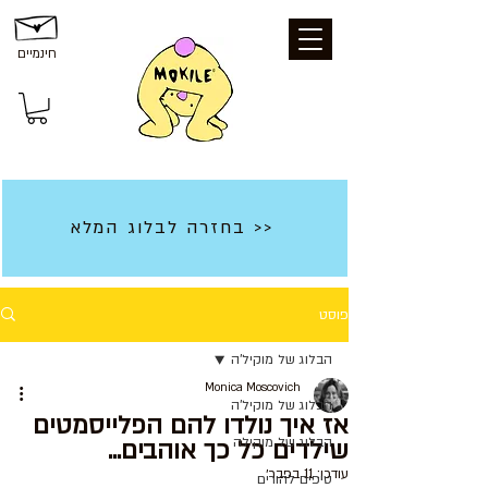
חינמיים
בחזרה לבלוג המלא >>
פוסט
הבלוג של מוקיל'ה
Monica Moscovich
הבלוג של מוקיל'ה
אז איך נולדו להם הפלייסמטים
הבלוג של מוקילה
שילדים כל כך אוהבים...
עודכן:
11 בפבר׳
טיפים להורים