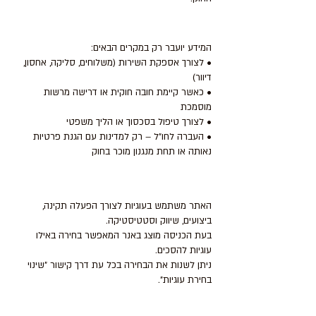
6. העברת מידע לצדדים שלישיים
המידע יועבר רק במקרים הבאים:
• לצורך אספקת השירות (משלוחים, סליקה, אחסון,
דיוור)
• כאשר קיימת חובה חוקית או דרישה מרשות
מוסמכת
• לצורך טיפול בסכסוך או הליך משפטי
• העברה לחו"ל – רק למדינות עם הגנת פרטיות
נאותה או תחת מנגנון מוכר בחוק
7. שימוש בעוגיות (Cookies)
האתר משתמש בעוגיות לצורך הפעלה תקינה,
ביצועים, שיווק וסטטיסטיקה.
בעת הכניסה מוצג באנר המאפשר בחירה באילו
עוגיות להסכים.
ניתן לשנות את הבחירה בכל עת דרך קישור "שינוי
בחירת עוגיות".
8. זכויות המשתמשים