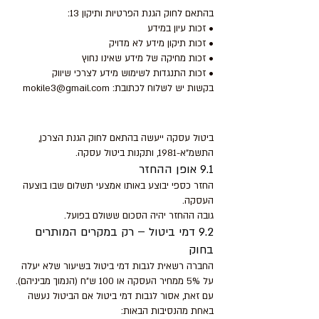
בהתאם לחוק הגנת הפרטיות ותיקון 13:
• זכות עיון במידע
• זכות תיקון מידע לא מדויק
• זכות מחיקה של מידע שאינו נחוץ
• זכות התנגדות לשימוש מידע לצרכי שיווק
בקשות יש לשלוח לכתובת:
mokile3@gmail.com
9. ביטול עסקה והחזרים
ביטול עסקה ייעשה בהתאם לחוק הגנת הצרכן,
התשמ"א-1981, ותקנות ביטול עסקה.
9.1 אופן ההחזר
החזר כספי יבוצע באותו אמצעי תשלום שבו בוצעה
העסקה.
גובה ההחזר יהיה הסכום ששולם בפועל.
9.2 דמי ביטול – רק במקרים המותרים
בחוק
החברה רשאית לגבות דמי ביטול בשיעור שלא יעלה
על 5% ממחיר העסקה או 100 ש"ח (הנמוך מביניהם).
עם זאת, אסור לגבות דמי ביטול אם הביטול נעשה
באחת מהנסיבות הבאות: