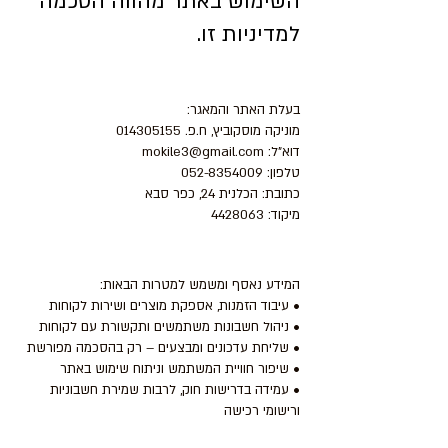
השימוש באתר מהווה הסכמה
למדיניות זו.
1. זהות בעל המאגר ומפעילת האתר
בעלת האתר והמאגר:
מוניקה מוסקוביץ, ח.פ. 014305155
דוא"ל: mokile3@gmail.com
טלפון: 052-8354009
כתובת: הכלנית 24, כפר סבא
מיקוד: 4428063
2. מטרות איסוף המידע
המידע נאסף ומשמש למטרות הבאות:
• עיבוד הזמנות, אספקת מוצרים ושירות לקוחות
• ניהול חשבונות משתמשים ותקשורת עם לקוחות
• שליחת עדכונים ומבצעים – רק בהסכמה מפורשת
• שיפור חוויית המשתמש וניתוח שימוש באתר
• עמידה בדרישות חוק, לרבות שמירת חשבוניות
ורישומי רכישה