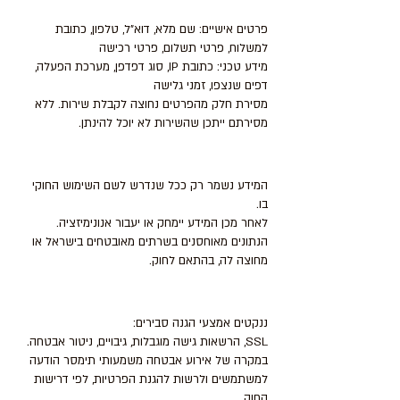
3. סוגי מידע הנאסף
פרטים אישיים: שם מלא, דוא"ל, טלפון, כתובת
למשלוח, פרטי תשלום, פרטי רכישה
מידע טכני: כתובת IP, סוג דפדפן, מערכת הפעלה,
דפים שנצפו, זמני גלישה
מסירת חלק מהפרטים נחוצה לקבלת שירות. ללא
מסירתם ייתכן שהשירות לא יוכל להינתן.
4. שמירת מידע
המידע נשמר רק ככל שנדרש לשם השימוש החוקי
בו.
לאחר מכן המידע יימחק או יעבור אנונימיזציה.
הנתונים מאוחסנים בשרתים מאובטחים בישראל או
מחוצה לה, בהתאם לחוק.
5. אבטחת מידע
ננקטים אמצעי הגנה סבירים:
SSL, הרשאות גישה מוגבלות, גיבויים, ניטור אבטחה.
במקרה של אירוע אבטחה משמעותי תימסר הודעה
למשתמשים ולרשות להגנת הפרטיות, לפי דרישות
החוק.