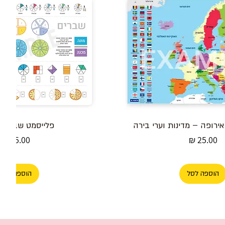
ירופה – מדינות וערי בירה
פלייסמט שברים ל
מחיר
מחיר
הוספה לסל
הוספה לסל