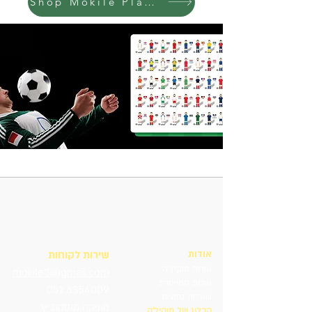
Shop Mokile Placemats
אודות
שירות לקוחות
אודות מוקיל'ה
mokile3@gmail.com
אודות המייסדת
052.8354009
שאלות נפוצות
מוניקה מוסקוביץ
הבלוג של מוקיל'ה