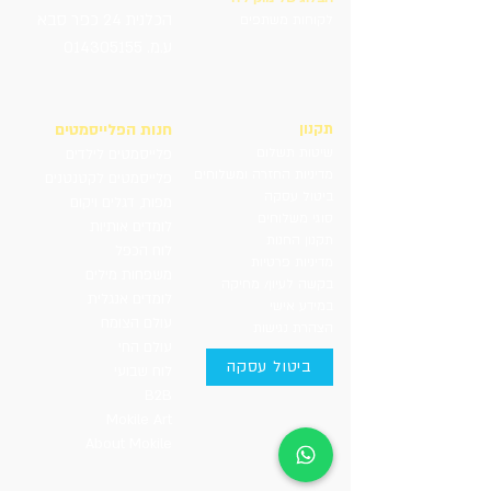
הכלנית 24 כפר סבא
לקוחות משתפים
ע.מ. 014305155
תקנון
חנות הפלייסמטים
שיטות תשלום
פלייסמטים לילדים
מדיניות החזרה ומשלוחים
פלייסמטים לקטנטנים
ביטול עסקה
מפות, דגלים ויקום
סוגי משלוחים
לומדים אותיות
תקנון החנות
לוח הכפל
מדיניות פרטיות
משפחות מילים
בקשה לעיון/ מחיקה
לומדים אנגלית
במידע אישי
עולם הצומח
הצהרת נגישות
עולם החי
ביטול עסקה
לוח שבועי
B2B
Mokile Art
About Mokile