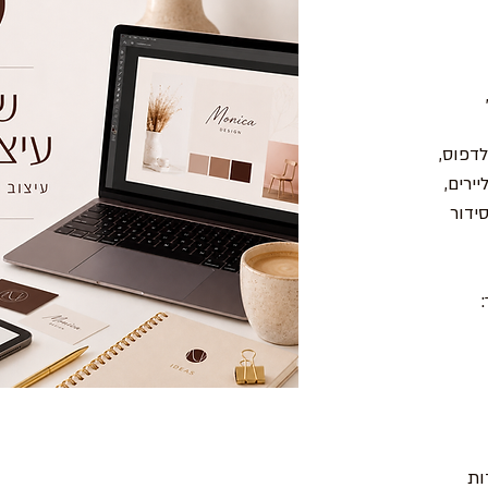
דפוס,
 פליירים,
ידור
ות