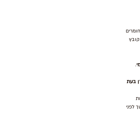
ומרים
 קובץ
י
.
ן בעת
ת
 לפני