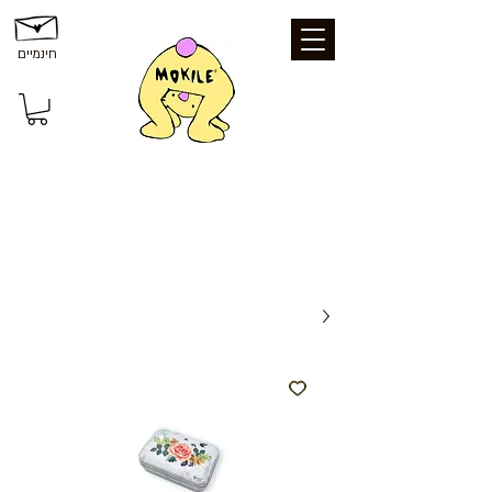
חינמיים
משלוחים ואיסוף: משלוח חינם עד הבית
בקנייה מעל 199 ₪ | איסוף עצמי מכפר סבא
- חינם | נקודת איסוף - 25 ₪ | משלוח עד
הבית - 39 ₪