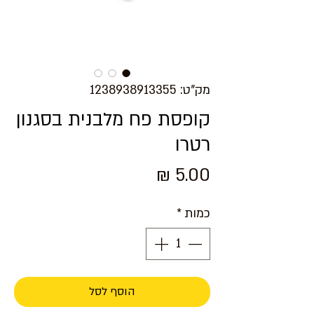
מק"ט: 1238938913355
קופסת פח מלבנית בסגנון
רטרו
מחיר
כמות
*
הוסף לסל