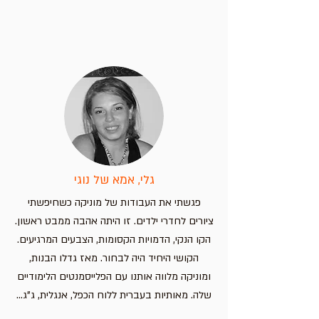
פלייסמט שברים לילדים
פלייסמט ללימוד קריאת שעון –
פלייסמט אותיות בעברית עם חיות –
פלייסמט מפת אירופה – מדינות וערי
בירה
לימוד מהנה לילדים
חווית למידה מהנה לילדים!
מחיר
מחיר
מחיר
מחיר
הוספה לסל
הוספה לסל
הוספה לסל
הוספה לסל
גלי, אמא של נוגי
פגשתי את העבודות של מוניקה כשחיפשתי
ציורים לחדרי ילדים. זו היתה אהבה ממבט ראשון.
הקו הנקי, הדמויות הקסומות, הצבעים המרגיעים.
הקושי היחיד היה לבחור. מאז גדלו הבנות,
ומוניקה מלווה אותנו עם הפלייסמנטים הלימודיים
שלה. מאותיות בעברית ללוח הכפל, אנגלית, ג"ג...