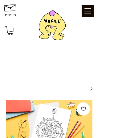
חינמיים
משלוחים ואיסוף: משלוח חינם עד הבית
בקנייה מעל 199 ₪ | איסוף עצמי מכפר סבא
- חינם | נקודת איסוף - 25 ₪ | משלוח עד
הבית - 39 ₪