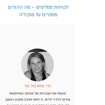
לקוחות ממליצים – מה ההורים
מספרים על מוקיל'ה
פלייסמט שברים לילדים
פלייסמט ללימוד קריאת שעון –
פלייסמט אותיות בעברית עם חיות –
פלייסמט מפת אירופה – מדינות וערי
בירה
לימוד מהנה לילדים
חווית למידה מהנה לילדים!
מחיר
מחיר
מחיר
מחיר
הוספה לסל
הוספה לסל
הוספה לסל
הוספה לסל
גלי, אמא של נוגי
פגשתי את העבודות של מוניקה כשחיפשתי
ציורים לחדרי ילדים. זו היתה אהבה ממבט ראשון.