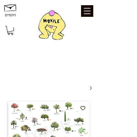
חינמיים
משלוחים ואיסוף: משלוח חינם עד הבית
בקנייה מעל 199 ₪ | איסוף עצמי מכפר סבא
- חינם | נקודת איסוף - 25 ₪ | משלוח עד
הבית - 39 ₪