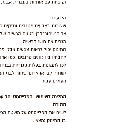
וקוביות עם אותיות בעברית א,ב,ג,
הידעתם...
שצורות בצבעים מנוגדים וחזקים כמ
אדום־שחור־לבן בטווח הראייה של 
מגרים את חוש הראייה
התינוק יכול לראות צבעים אבל מ
להבחין בין גוונים קרובים כמו אדו
לכן לתמונות בעלות ניגודיות גבוהה
(שחור-לבן או אדום-שחור-לבן) הם
מעולים עבורו.
המלצה לשימוש הפלייסמט יחד עם
ההורה
לשים את הפלייסמט על משטח הפע
בו התינוק נמצא .