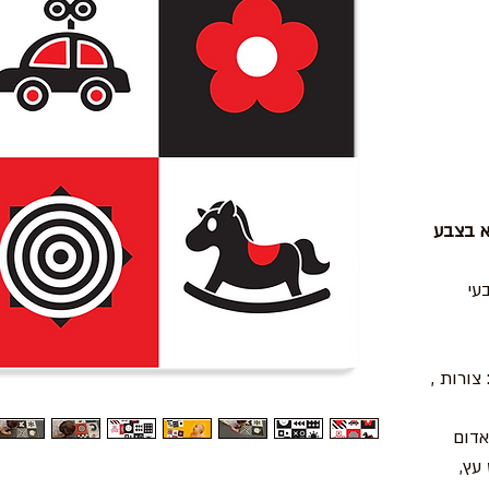
א בצבע
עי
 צורות ,
אדום
 עץ,