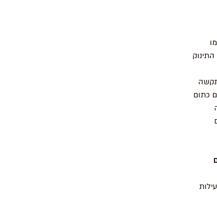
ו
התינוק
תקשה
ם כתום
ילות