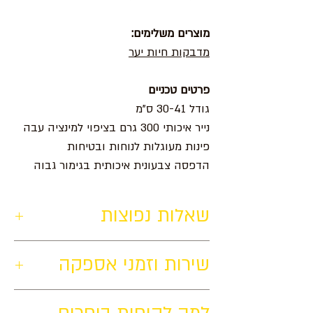
מוצרים משלימים:
מדבקות חיות יער
פרטים טכניים
גודל 30-41 ס"מ
נייר איכותי 300 גרם בציפוי למינציה עבה
פינות מעוגלות לנוחות ובטיחות
הדפסה צבעונית איכותית בגימור גבוה
שאלות נפוצות
האם הפלייסמט מתאים ללימוד ראשוני
שירות וזמני אספקה
של מספרים?
כן. הוא מתאים ללמידה ראשונית וגם
איסוף עצמי מכפר סבא בתיאום מראש.