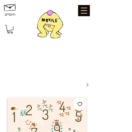
חינמיים
משלוחים ואיסוף: משלוח חינם עד הבית
בקנייה מעל 199 ₪ | איסוף עצמי מכפר סבא
- חינם | נקודת איסוף - 25 ₪ | משלוח עד
הבית - 39 ₪