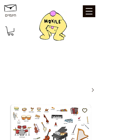
חינמיים
משלוחים ואיסוף: משלוח חינם עד הבית
בקנייה מעל 199 ₪ | איסוף עצמי מכפר סבא
- חינם | נקודת איסוף - 25 ₪ | משלוח עד
הבית - 39 ₪