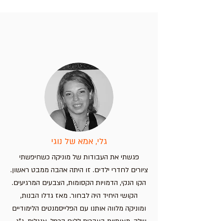
פלייסמט שברים לילדים
פלייסמט ללימוד קריאת שעון –
פלייסמט אותיות בעברית עם חיות –
פלייסמט מפת אירופה – מדינות וערי
בירה
לימוד מהנה לילדים
חווית למידה מהנה לילדים!
מחיר
מחיר
מחיר
מחיר
הוספה לסל
הוספה לסל
הוספה לסל
הוספה לסל
גלי, אמא של נוגי
פגשתי את העבודות של מוניקה כשחיפשתי
ציורים לחדרי ילדים. זו היתה אהבה ממבט ראשון.
הקו הנקי, הדמויות הקסומות, הצבעים המרגיעים.
הקושי היחיד היה לבחור. מאז גדלו הבנות,
ומוניקה מלווה אותנו עם הפלייסמנטים הלימודיים