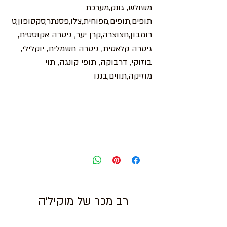
משולש, גונק,מערכת
תופים,תופים,מפוחית,צלו,פסנתר,סקסופון,ט
רומבון,חצוצרה,קרן יער, גיטרה אקוסטית,
גיטרה קלאסית, גיטרה חשמלית, יוקלילי,
בוזוקי, דרבוקה, תופי קונגה, תוי
מוזיקה,תווים,בנגו
רב מכר של מוקיל'ה