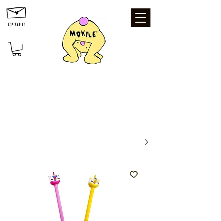
חינמיים
משלוחים ואיסוף: משלוח חינם עד הבית
בקנייה מעל 199 ₪ | איסוף עצמי מכפר סבא
- חינם | נקודת איסוף - 25 ₪ | משלוח עד
הבית - 39 ₪