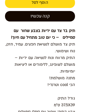
הוסף לסל
קנה עכשיו
תיק בד צד עם ידיות בצבע שחור עם
סמיילים – כי יום טוב מתחיל עם חיוך!
תיק צד מושלם לנשיאת חפצים. עמיד, חזק,
נוח ושימושי.
התיק מרווח ונוח לנשיאה עם ידיות –
מושלם לשופינג, ללימודים או ליציאות
יומיומיות.
מתנה מושלמת!
הכי cool וטרנדי!
גודל התיק
37.5X39 ס"מ
צבע התיק: שחור עם סמלי סמיילים