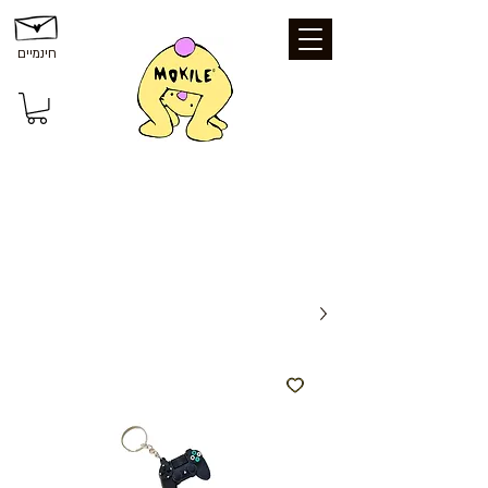
חינמיים
משלוחים ואיסוף: משלוח חינם עד הבית
בקנייה מעל 199 ₪ | איסוף עצמי מכפר סבא
- חינם | נקודת איסוף - 25 ₪ | משלוח עד
הבית - 39 ₪