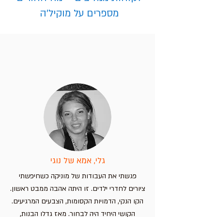
מספרים על מוקיל'ה
פלייסמט שברים לילדים
פלייסמט ללימוד קריאת שעון –
פלייסמט אותיות בעברית עם חיות –
פלייסמט מפת אירופה – מדינות וערי
בירה
לימוד מהנה לילדים
חווית למידה מהנה לילדים!
מחיר
מחיר
מחיר
מחיר
הוספה לסל
הוספה לסל
הוספה לסל
הוספה לסל
גלי, אמא של נוגי
פגשתי את העבודות של מוניקה כשחיפשתי
ציורים לחדרי ילדים. זו היתה אהבה ממבט ראשון.
הקו הנקי, הדמויות הקסומות, הצבעים המרגיעים.
הקושי היחיד היה לבחור. מאז גדלו הבנות,