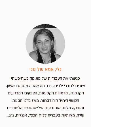
פלייסמט שברים לילדים
פלייסמט ללימוד קריאת שעון –
פלייסמט אותיות בעברית עם חיות –
פלייסמט מפת אירופה – מדינות וערי
בירה
לימוד מהנה לילדים
חווית למידה מהנה לילדים!
מחיר
מחיר
מחיר
מחיר
הוספה לסל
הוספה לסל
הוספה לסל
הוספה לסל
גלי, אמא של נוגי
פגשתי את העבודות של מוניקה כשחיפשתי
ציורים לחדרי ילדים. זו היתה אהבה ממבט ראשון.
הקו הנקי, הדמויות הקסומות, הצבעים המרגיעים.
הקושי היחיד היה לבחור. מאז גדלו הבנות,
ומוניקה מלווה אותנו עם הפלייסמנטים הלימודיים
שלה. מאותיות בעברית ללוח הכפל, אנגלית, ג"ג...