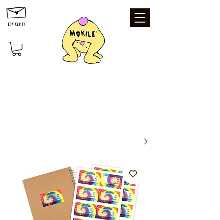
חינמיים
משלוחים ואיסוף: משלוח חינם עד הבית
בקנייה מעל 199 ₪ | איסוף עצמי מכפר סבא
- חינם | נקודת איסוף - 25 ₪ | משלוח עד
הבית - 39 ₪