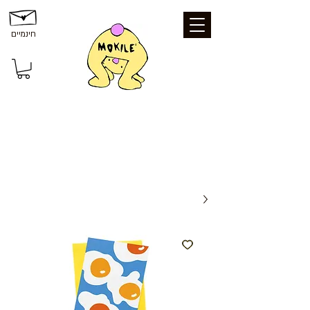
חינמיים
משלוחים ואיסוף: משלוח חינם עד הבית
בקנייה מעל 199 ₪ | איסוף עצמי מכפר סבא
- חינם | נקודת איסוף - 25 ₪ | משלוח עד
הבית - 39 ₪