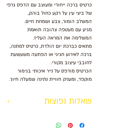
כרטיס ברכה ייחודי ומעוצב עם הדפס גרפי
של ביצי עין על רקע כחול בוהק,
המשלב הומור, צבע ושמחת חיים.
מגיע עם מעטפה צהובה תואמת
המשלימה את המראה העליז.
מתאים כברכת יום הולדת, כרטיס למתנה,
ברכה לאירוע חגיגי או הפתעה משעשעת
לחובבי עיצוב מקורי.
הכרטיס מודפס על נייר איכותי בגימור
מוקפד, ומעניק חוויית נתינה שמעלה חיוך.
שאלות נפוצות
האם הכרטיס כולל מעטפה?
כן, הכרטיס מגיע עם מעטפה כחולה
איכותית.