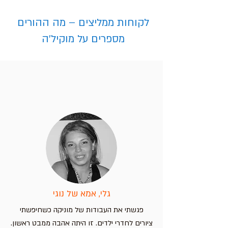
לקוחות ממליצים – מה ההורים
מספרים על מוקיל'ה
פלייסמט שברים לילדים
פלייסמט ללימוד קריאת שעון –
פלייסמט אותיות בעברית עם חיות –
פלייסמט מפת אירופה – מדינות וערי
בירה
לימוד מהנה לילדים
חווית למידה מהנה לילדים!
מחיר
מחיר
מחיר
מחיר
הוספה לסל
הוספה לסל
הוספה לסל
הוספה לסל
גלי, אמא של נוגי
פגשתי את העבודות של מוניקה כשחיפשתי
ציורים לחדרי ילדים. זו היתה אהבה ממבט ראשון.