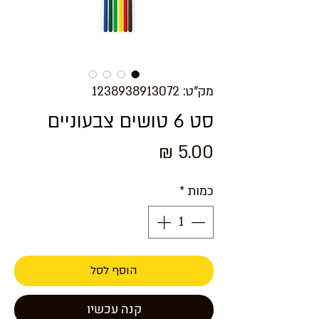
מק"ט: 1238938913072
סט 6 טושים צבעוניים
מחיר
כמות
*
הוסף לסל
קנה עכשיו