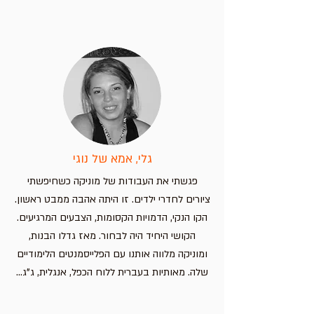
פלייסמט שברים לילדים
פלייסמט ללימוד קריאת שעון –
פלייסמט אותיות בעברית עם חיות –
פלייסמט מפת אירופה – מדינות וערי
בירה
לימוד מהנה לילדים
חווית למידה מהנה לילדים!
מחיר
מחיר
מחיר
מחיר
הוספה לסל
הוספה לסל
הוספה לסל
הוספה לסל
גלי, אמא של נוגי
פגשתי את העבודות של מוניקה כשחיפשתי
ציורים לחדרי ילדים. זו היתה אהבה ממבט ראשון.
הקו הנקי, הדמויות הקסומות, הצבעים המרגיעים.
הקושי היחיד היה לבחור. מאז גדלו הבנות,
ומוניקה מלווה אותנו עם הפלייסמנטים הלימודיים
שלה. מאותיות בעברית ללוח הכפל, אנגלית, ג"ג...