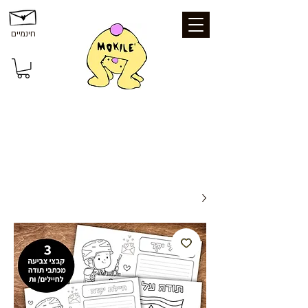
חינמיים
משלוחים ואיסוף: משלוח חינם עד הבית
בקנייה מעל 199 ₪ | איסוף עצמי מכפר סבא
- חינם | נקודת איסוף - 25 ₪ | משלוח עד
הבית - 39 ₪